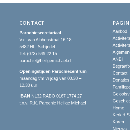
CONTACT
PAGIN
Aanbod
Parochiesecretariaat
Activitei
Vic. van Alphenstraat 16-18
Activitei
5482 HL Schijndel
Algemene
Tel:
(073)-549 22 15
ANBI
parochie@heiligemichael.nl
Begraafp
Openingstijden Parochiecentrum
Contact
maandag t/m vrijdag van 09.30 –
Donaties
12.30 uur
Familiep
Geloofsv
IBAN
NL32 RABO 0167 1774 27
Geschied
t.n.v. R.K. Parochie Heilige Michael
Home
Kerk & S
Koren
Nieuws