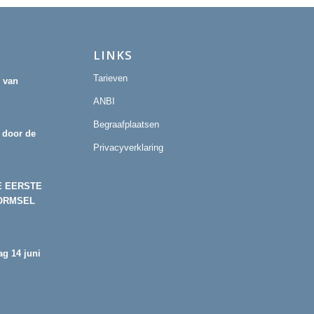
LINKS
Tarieven
r van
ANBI
Begraafplaatsen
 door de
Privacyverklaring
E EERSTE
ORMSEL
g 14 juni