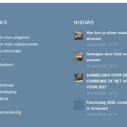
A’S
NIEUWS
Hier kun je alleen maa
ten voor jongeren
dromen!
ten voor volwassenen
12 juni 2026 - 08:37
 informatie
Gedragen door God en
mensen
laatsen
30 mei 2026 - 14:54
AANMELDEN VOOR D
COMMUNIE OF HET V
astoraat
VOOR 2027
erdieping
30 mei 2026 - 14:52
enis
Familiedag 2026: zonda
in Schijndel
amenleving
30 mei 2026 - 14:51