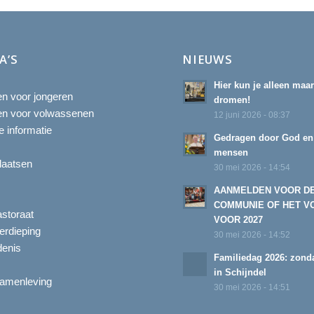
A’S
NIEUWS
Hier kun je alleen maa
ten voor jongeren
dromen!
ten voor volwassenen
12 juni 2026 - 08:37
 informatie
Gedragen door God en
mensen
laatsen
30 mei 2026 - 14:54
AANMELDEN VOOR D
COMMUNIE OF HET V
astoraat
VOOR 2027
erdieping
30 mei 2026 - 14:52
enis
Familiedag 2026: zonda
in Schijndel
amenleving
30 mei 2026 - 14:51