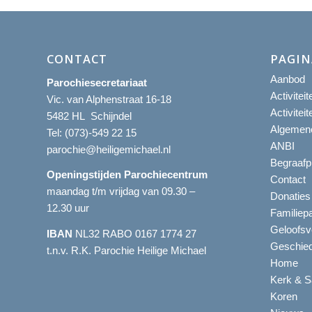
CONTACT
PAGIN
Aanbod
Parochiesecretariaat
Activitei
Vic. van Alphenstraat 16-18
Activitei
5482 HL Schijndel
Algemene
Tel:
(073)-549 22 15
ANBI
parochie@heiligemichael.nl
Begraafp
Openingstijden Parochiecentrum
Contact
maandag t/m vrijdag van 09.30 –
Donaties
12.30 uur
Familiep
Geloofsv
IBAN
NL32 RABO 0167 1774 27
Geschied
t.n.v. R.K. Parochie Heilige Michael
Home
Kerk & S
Koren