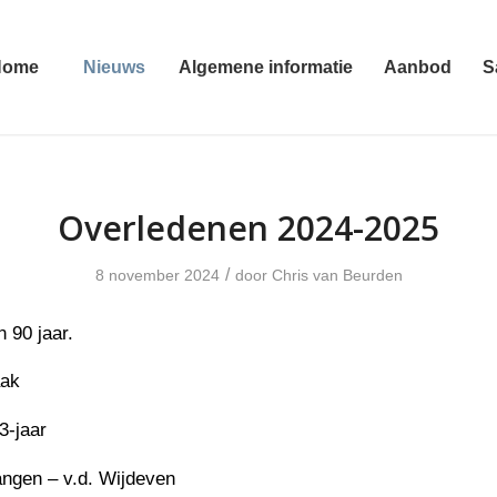
Home
Nieuws
Algemene informatie
Aanbod
S
Overledenen 2024-2025
/
8 november 2024
door
Chris van Beurden
 90 jaar.
aak
3-jaar
angen – v.d. Wijdeven