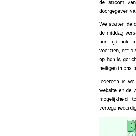
de stroom van 
doorgegeven van
We starten de d
de middag versc
hun tijd ook p
voorzien, net a
op hen is geric
heiligen in ons 
Iedereen is we
website en de w
mogelijkheid 
vertegenwoordig