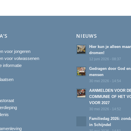
A’S
NIEUWS
Hier kun je alleen maa
ten voor jongeren
dromen!
ten voor volwassenen
12 juni 2026 - 08:37
 informatie
Gedragen door God en
mensen
laatsen
30 mei 2026 - 14:54
AANMELDEN VOOR D
COMMUNIE OF HET V
astoraat
VOOR 2027
erdieping
30 mei 2026 - 14:52
enis
Familiedag 2026: zonda
in Schijndel
amenleving
30 mei 2026 - 14:51