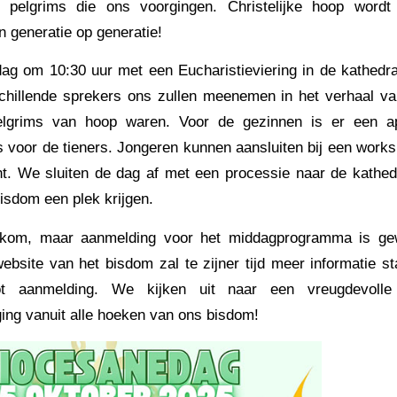
pelgrims die ons voorgingen. Christelijke hoop wordt
 generatie op generatie!
ag om 10:30 uur met een Eucharistieviering in de kathedra
hillende sprekers ons zullen meenemen in het verhaal van
elgrims van hoop waren. Voor de gezinnen is er een 
ls voor de tieners. Jongeren kunnen aansluiten bij een works
ht. We sluiten de dag af met een processie naar de kathedr
bisdom een plek krijgen.
lkom, maar aanmelding voor het middagprogramma is g
ebsite van het bisdom zal te zijner tijd meer informatie st
tot aanmelding. We kijken uit naar een vreugdevol
ing vanuit alle hoeken van ons bisdom!