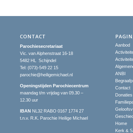
CONTACT
PAGIN
Aanbod
Parochiesecretariaat
Activitei
Vic. van Alphenstraat 16-18
Activitei
5482 HL Schijndel
Algemene
Tel:
(073)-549 22 15
ANBI
parochie@heiligemichael.nl
Begraafp
Openingstijden Parochiecentrum
Contact
maandag t/m vrijdag van 09.30 –
Donaties
12.30 uur
Familiep
Geloofsv
IBAN
NL32 RABO 0167 1774 27
Geschied
t.n.v. R.K. Parochie Heilige Michael
Home
Kerk & S