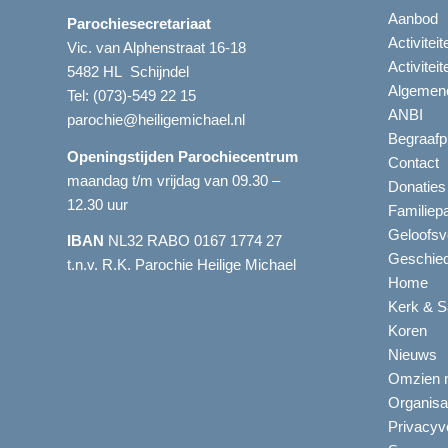
Aanbod
Parochiesecretariaat
Activitei
Vic. van Alphenstraat 16-18
Activitei
5482 HL Schijndel
Algemene
Tel:
(073)-549 22 15
ANBI
parochie@heiligemichael.nl
Begraafp
Openingstijden Parochiecentrum
Contact
maandag t/m vrijdag van 09.30 –
Donaties
12.30 uur
Familiep
Geloofsv
IBAN
NL32 RABO 0167 1774 27
Geschied
t.n.v. R.K. Parochie Heilige Michael
Home
Kerk & S
Koren
Nieuws
Omzien n
Organisa
Privacyve