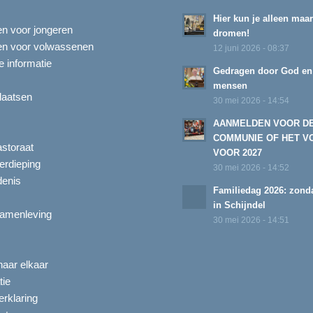
Hier kun je alleen maa
ten voor jongeren
dromen!
ten voor volwassenen
12 juni 2026 - 08:37
 informatie
Gedragen door God en
mensen
laatsen
30 mei 2026 - 14:54
AANMELDEN VOOR D
COMMUNIE OF HET V
astoraat
VOOR 2027
erdieping
30 mei 2026 - 14:52
enis
Familiedag 2026: zonda
in Schijndel
amenleving
30 mei 2026 - 14:51
aar elkaar
tie
rklaring