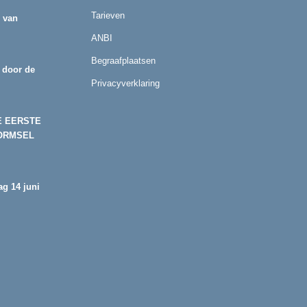
Tarieven
r van
ANBI
Begraafplaatsen
 door de
Privacyverklaring
E EERSTE
ORMSEL
g 14 juni