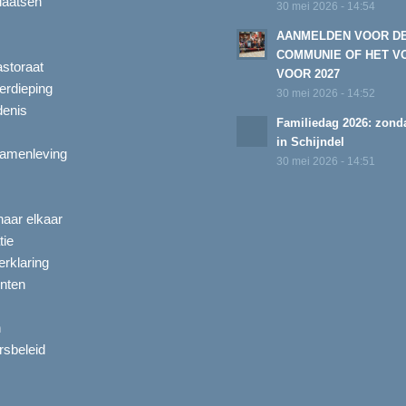
laatsen
30 mei 2026 - 14:54
AANMELDEN VOOR D
COMMUNIE OF HET V
astoraat
VOOR 2027
erdieping
30 mei 2026 - 14:52
enis
Familiedag 2026: zonda
in Schijndel
amenleving
30 mei 2026 - 14:51
aar elkaar
tie
rklaring
nten
n
ersbeleid