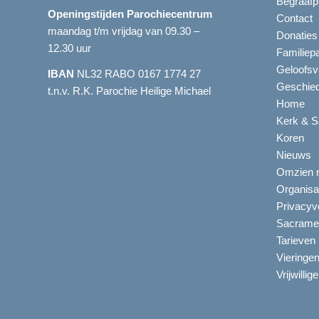
Begraafp
Openingstijden Parochiecentrum
Contact
maandag t/m vrijdag van 09.30 –
Donaties
12.30 uur
Familiep
Geloofsv
IBAN
NL32 RABO 0167 1774 27
Geschied
t.n.v. R.K. Parochie Heilige Michael
Home
Kerk & S
Koren
Nieuws
Omzien n
Organisa
Privacyve
Sacrame
Tarieven
Vieringe
Vrijwillig