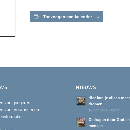
Toevoegen aan kalender
A’S
NIEUWS
Hier kun je alleen maa
ten voor jongeren
dromen!
ten voor volwassenen
12 juni 2026 - 08:37
 informatie
Gedragen door God en
mensen