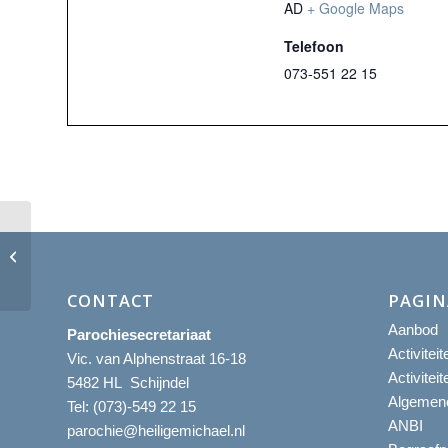
AD
+ Google Maps
Telefoon
073-551 22 15
Eucharistieviering met aanbidding
CONTACT
PAGIN
Aanbod
Parochiesecretariaat
Activitei
Vic. van Alphenstraat 16-18
Activitei
5482 HL Schijndel
Algemene
Tel:
(073)-549 22 15
ANBI
parochie@heiligemichael.nl