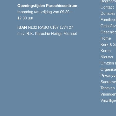
Begraafp
Openingstijden Parochiecentrum
Contact
maandag t/m vrijdag van 09.30 –
Donaties
12.30 uur
Familiep
Geloofsv
IBAN
NL32 RABO 0167 1774 27
Geschied
t.n.v. R.K. Parochie Heilige Michael
Home
Kerk & S
Koren
Nieuws
Omzien n
Organisa
Privacyve
Sacrame
Tarieven
Vieringe
Vrijwillig