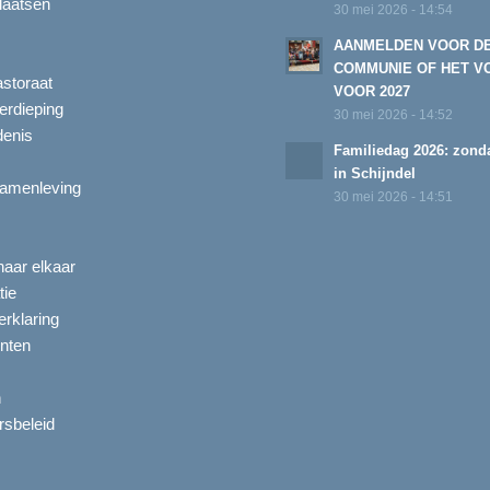
laatsen
30 mei 2026 - 14:54
AANMELDEN VOOR D
COMMUNIE OF HET V
astoraat
VOOR 2027
erdieping
30 mei 2026 - 14:52
enis
Familiedag 2026: zonda
in Schijndel
amenleving
30 mei 2026 - 14:51
aar elkaar
tie
rklaring
nten
n
ersbeleid