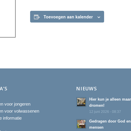
Toevoegen aan kalender
A’S
NIEUWS
Hier kun je alleen maa
ten voor jongeren
dromen!
ten voor volwassenen
12 juni 2026 - 08:37
 informatie
Gedragen door God en
mensen