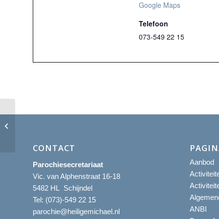
Google Maps
Telefoon
073-549 22 15
Eucharistieviering met aanbidding
CONTACT
PAGIN
Aanbod
Parochiesecretariaat
Activitei
Vic. van Alphenstraat 16-18
Activitei
5482 HL Schijndel
Algemene
Tel:
(073)-549 22 15
ANBI
parochie@heiligemichael.nl