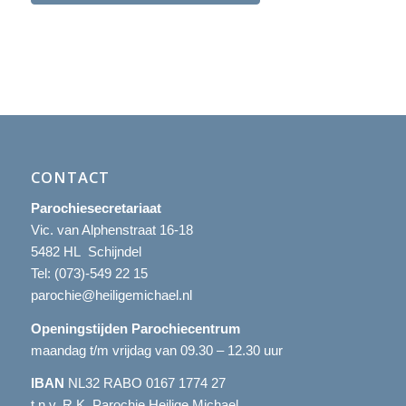
CONTACT
Parochiesecretariaat
Vic. van Alphenstraat 16-18
5482 HL Schijndel
Tel:
(073)-549 22 15
parochie@heiligemichael.nl
Openingstijden Parochiecentrum
maandag t/m vrijdag van 09.30 – 12.30 uur
IBAN
NL32 RABO 0167 1774 27
t.n.v. R.K. Parochie Heilige Michael