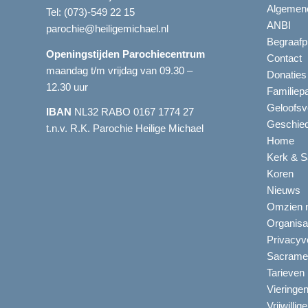
Algemene
Tel:
(073)-549 22 15
ANBI
parochie@heiligemichael.nl
Begraafp
Openingstijden Parochiecentrum
Contact
maandag t/m vrijdag van 09.30 –
Donaties
12.30 uur
Familiep
Geloofsv
IBAN
NL32 RABO 0167 1774 27
Geschied
t.n.v. R.K. Parochie Heilige Michael
Home
Kerk & S
Koren
Nieuws
Omzien n
Organisa
Privacyve
Sacrame
Tarieven
Vieringe
Vrijwillig