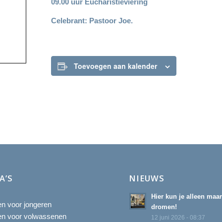
09.00 uur Eucharistieviering
Celebrant: Pastoor Joe.
Toevoegen aan kalender
A’S
NIEUWS
Hier kun je alleen maa
ten voor jongeren
dromen!
ten voor volwassenen
12 juni 2026 - 08:37