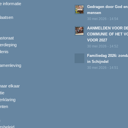
 informatie
Gedragen door God en
mensen
laatsen
30 mei 2026 - 14:54
AANMELDEN VOOR D
COMMUNIE OF HET V
astoraat
VOOR 2027
erdieping
30 mei 2026 - 14:52
enis
Familiedag 2026: zonda
in Schijndel
amenleving
30 mei 2026 - 14:51
aar elkaar
tie
rklaring
nten
n
ersbeleid