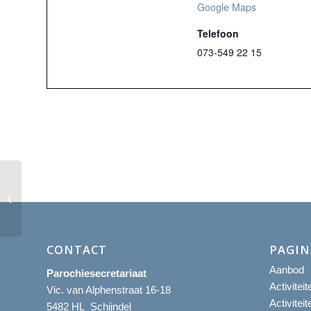
Google Maps
Telefoon
073-549 22 15
Eucharistieviering
CONTACT
PAGIN
Aanbod
Parochiesecretariaat
Activitei
Vic. van Alphenstraat 16-18
Activitei
5482 HL Schijndel