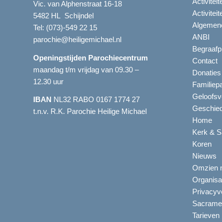
Activitei
Vic. van Alphenstraat 16-18
Activitei
5482 HL Schijndel
Algemene
Tel:
(073)-549 22 15
ANBI
parochie@heiligemichael.nl
Begraafp
Openingstijden Parochiecentrum
Contact
maandag t/m vrijdag van 09.30 –
Donaties
12.30 uur
Familiep
Geloofsv
IBAN
NL32 RABO 0167 1774 27
Geschied
t.n.v. R.K. Parochie Heilige Michael
Home
Kerk & S
Koren
Nieuws
Omzien n
Organisa
Privacyve
Sacrame
Tarieven