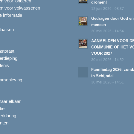
ten voor jongeren
dromen!
ten voor volwassenen
12 juni 2026 - 08:37
 informatie
Gedragen door God en
mensen
laatsen
30 mei 2026 - 14:54
AANMELDEN VOOR D
COMMUNIE OF HET V
astoraat
VOOR 2027
erdieping
30 mei 2026 - 14:52
enis
Familiedag 2026: zonda
in Schijndel
amenleving
30 mei 2026 - 14:51
aar elkaar
tie
rklaring
nten