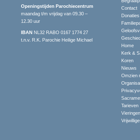
Begraafp
Openingstijden Parochiecentrum
Contact
maandag t/m vrijdag van 09.30 –
Donaties
12.30 uur
Familiep
Geloofsv
IBAN
NL32 RABO 0167 1774 27
Geschied
t.n.v. R.K. Parochie Heilige Michael
Home
Kerk & S
Koren
Nieuws
Omzien n
Organisa
Privacyve
Sacrame
Tarieven
Vieringe
Vrijwillig