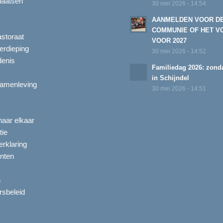
laatsen
30 mei 2026 - 14:54
AANMELDEN VOOR D
COMMUNIE OF HET V
astoraat
VOOR 2027
erdieping
30 mei 2026 - 14:52
enis
Familiedag 2026: zonda
in Schijndel
amenleving
30 mei 2026 - 14:51
aar elkaar
tie
rklaring
nten
n
ersbeleid