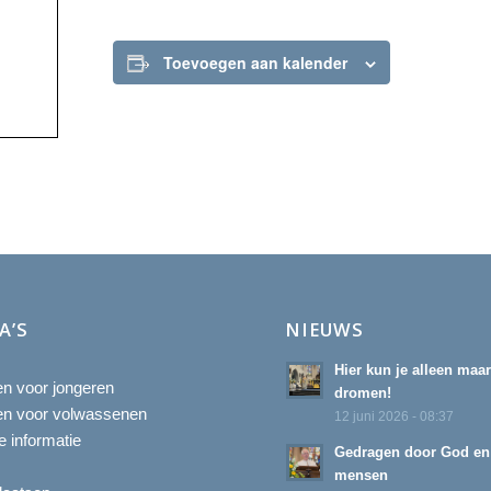
Toevoegen aan kalender
A’S
NIEUWS
Hier kun je alleen maa
ten voor jongeren
dromen!
ten voor volwassenen
12 juni 2026 - 08:37
 informatie
Gedragen door God en
mensen