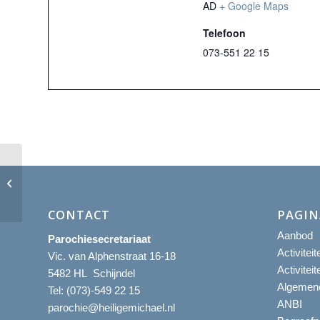
AD
+ Google Maps
Telefoon
073-551 22 15
Eucharistieviering
CONTACT
PAGIN
Aanbod
Parochiesecretariaat
Activitei
Vic. van Alphenstraat 16-18
Activitei
5482 HL Schijndel
Algemene
Tel:
(073)-549 22 15
ANBI
parochie@heiligemichael.nl