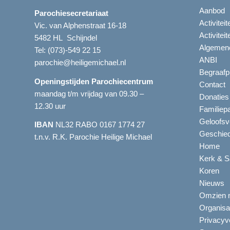
Aanbod
Parochiesecretariaat
Activitei
Vic. van Alphenstraat 16-18
Activitei
5482 HL Schijndel
Algemene
Tel:
(073)-549 22 15
ANBI
parochie@heiligemichael.nl
Begraafp
Openingstijden Parochiecentrum
Contact
maandag t/m vrijdag van 09.30 –
Donaties
12.30 uur
Familiep
Geloofsv
IBAN
NL32 RABO 0167 1774 27
Geschied
t.n.v. R.K. Parochie Heilige Michael
Home
Kerk & S
Koren
Nieuws
Omzien n
Organisa
Privacyve