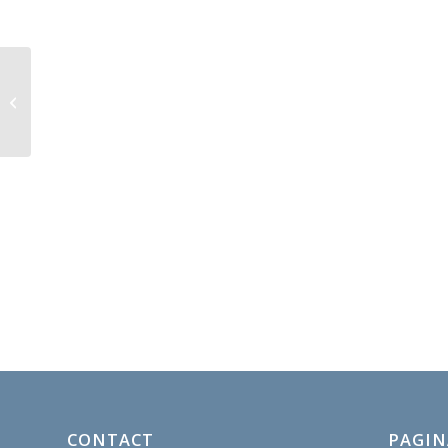
Eucharistieviering
CONTACT
PAGIN