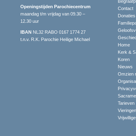
Begraafp
Openingstijden Parochiecentrum
Contact
maandag t/m vrijdag van 09.30 –
Donaties
12.30 uur
Familiep
Geloofsv
IBAN
NL32 RABO 0167 1774 27
Geschied
t.n.v. R.K. Parochie Heilige Michael
Home
Kerk & S
Koren
Nieuws
Omzien n
Organisa
Privacyve
Sacrame
Tarieven
Vieringe
Vrijwillig