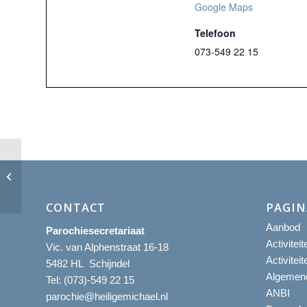
Google Maps
Telefoon
073-549 22 15
Eucharistieviering met aanbidding
CONTACT
PAGIN
Aanbod
Parochiesecretariaat
Activitei
Vic. van Alphenstraat 16-18
Activitei
5482 HL Schijndel
Algemene
Tel:
(073)-549 22 15
ANBI
parochie@heiligemichael.nl