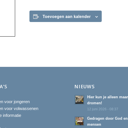
Toevoegen aan kalender
A’S
NIEUWS
Hier kun je alleen maa
ten voor jongeren
dromen!
ten voor volwassenen
12 juni 2026 - 08:37
 informatie
Gedragen door God en
mensen