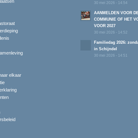
laatsen
30 mei 2026 - 14:54
AANMELDEN VOOR D
COMMUNIE OF HET V
astoraat
VOOR 2027
erdieping
30 mei 2026 - 14:52
enis
Familiedag 2026: zonda
in Schijndel
amenleving
30 mei 2026 - 14:51
aar elkaar
tie
rklaring
nten
n
ersbeleid