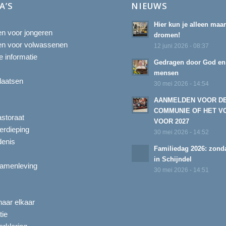
A’S
NIEUWS
Hier kun je alleen maa
ten voor jongeren
dromen!
ten voor volwassenen
12 juni 2026 - 08:37
 informatie
Gedragen door God en
mensen
laatsen
30 mei 2026 - 14:54
AANMELDEN VOOR D
COMMUNIE OF HET V
astoraat
VOOR 2027
erdieping
30 mei 2026 - 14:52
enis
Familiedag 2026: zonda
in Schijndel
amenleving
30 mei 2026 - 14:51
aar elkaar
tie