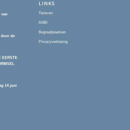
LINKS
Tarieven
r van
ANBI
Begraafplaatsen
 door de
Privacyverklaring
E EERSTE
ORMSEL
g 14 juni