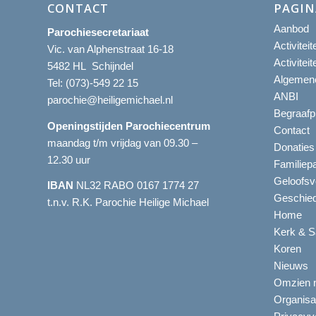
CONTACT
PAGIN
Aanbod
Parochiesecretariaat
Activitei
Vic. van Alphenstraat 16-18
Activitei
5482 HL Schijndel
Algemene
Tel:
(073)-549 22 15
ANBI
parochie@heiligemichael.nl
Begraafp
Openingstijden Parochiecentrum
Contact
maandag t/m vrijdag van 09.30 –
Donaties
12.30 uur
Familiep
Geloofsv
IBAN
NL32 RABO 0167 1774 27
Geschied
t.n.v. R.K. Parochie Heilige Michael
Home
Kerk & S
Koren
Nieuws
Omzien n
Organisa