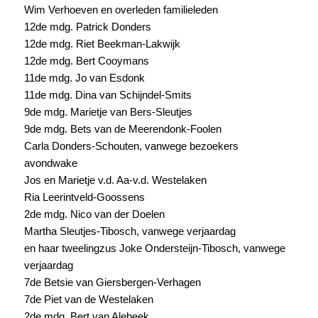
Wim Verhoeven en overleden familieleden
12de mdg. Patrick Donders
12de mdg. Riet Beekman-Lakwijk
12de mdg. Bert Cooymans
11de mdg. Jo van Esdonk
11de mdg. Dina van Schijndel-Smits
9de mdg. Marietje van Bers-Sleutjes
9de mdg. Bets van de Meerendonk-Foolen
Carla Donders-Schouten, vanwege bezoekers
avondwake
Jos en Marietje v.d. Aa-v.d. Westelaken
Ria Leerintveld-Goossens
2de mdg. Nico van der Doelen
Martha Sleutjes-Tibosch, vanwege verjaardag
en haar tweelingzus Joke Ondersteijn-Tibosch, vanwege
verjaardag
7de Betsie van Giersbergen-Verhagen
7de Piet van de Westelaken
2de mdg. Bert van Alebeek