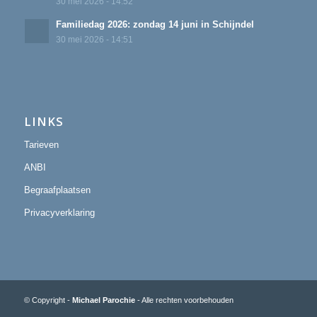
30 mei 2026 - 14:52
Familiedag 2026: zondag 14 juni in Schijndel
30 mei 2026 - 14:51
LINKS
Tarieven
ANBI
Begraafplaatsen
Privacyverklaring
© Copyright -
Michael Parochie
- Alle rechten voorbehouden