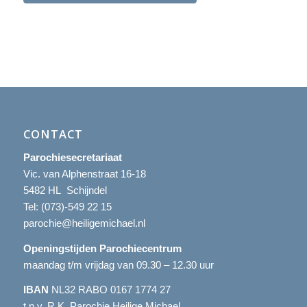
CONTACT
Parochiesecretariaat
Vic. van Alphenstraat 16-18
5482 HL Schijndel
Tel:
(073)-549 22 15
parochie@heiligemichael.nl
Openingstijden Parochiecentrum
maandag t/m vrijdag van 09.30 – 12.30 uur
IBAN
NL32 RABO 0167 1774 27
t.n.v. R.K. Parochie Heilige Michael