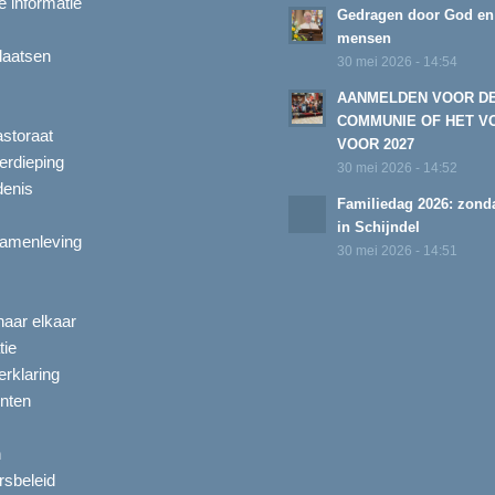
 informatie
Gedragen door God en
mensen
laatsen
30 mei 2026 - 14:54
AANMELDEN VOOR D
COMMUNIE OF HET V
astoraat
VOOR 2027
erdieping
30 mei 2026 - 14:52
enis
Familiedag 2026: zonda
in Schijndel
amenleving
30 mei 2026 - 14:51
aar elkaar
tie
rklaring
nten
n
ersbeleid