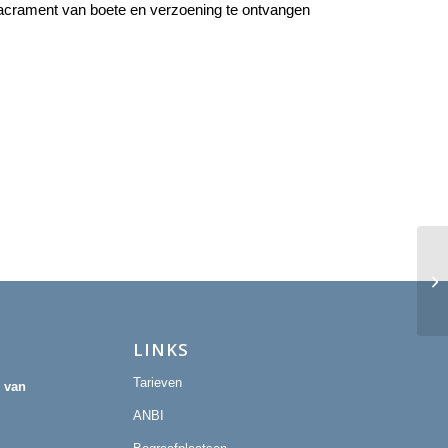
Sacrament van boete en verzoening te ontvangen
Eu
LINKS
Tarieven
r van
ANBI