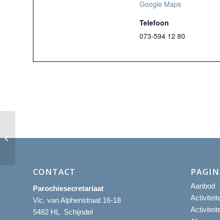
Google Maps
Telefoon
073-594 12 80
Eucharistieviering
CONTACT
PAGIN
Aanbod
Parochiesecretariaat
Activitei
Vic. van Alphenstraat 16-18
Activitei
5482 HL Schijndel