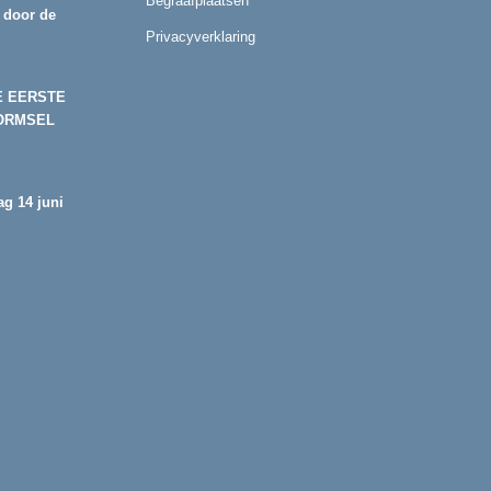
Begraafplaatsen
 door de
Privacyverklaring
E EERSTE
ORMSEL
g 14 juni