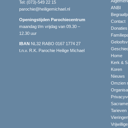
Algemene
Tel:
(073)-549 22 15
ANBI
parochie@heiligemichael.nl
Begraafp
Openingstijden Parochiecentrum
Contact
maandag t/m vrijdag van 09.30 –
Donaties
12.30 uur
Familiep
Geloofsv
IBAN
NL32 RABO 0167 1774 27
Geschied
t.n.v. R.K. Parochie Heilige Michael
Home
Kerk & S
Koren
Nieuws
Omzien n
Organisa
Privacyve
Sacrame
Tarieven
Vieringe
Vrijwillig