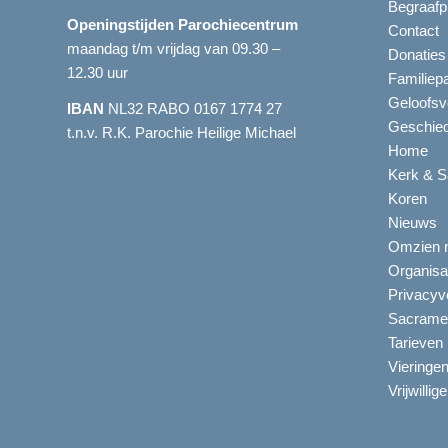
Begraafp
Openingstijden Parochiecentrum
Contact
maandag t/m vrijdag van 09.30 –
Donaties
12.30 uur
Familiep
Geloofsv
IBAN
NL32 RABO 0167 1774 27
Geschied
t.n.v. R.K. Parochie Heilige Michael
Home
Kerk & S
Koren
Nieuws
Omzien n
Organisa
Privacyve
Sacrame
Tarieven
Vieringe
Vrijwillig