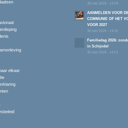
laatsen
30 mei 2026 - 14:54
AANMELDEN VOOR D
COMMUNIE OF HET V
astoraat
VOOR 2027
erdieping
30 mei 2026 - 14:52
enis
Familiedag 2026: zonda
in Schijndel
amenleving
30 mei 2026 - 14:51
aar elkaar
tie
rklaring
nten
n
ersbeleid