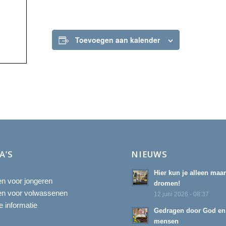
Toevoegen aan kalender
A’S
NIEUWS
Hier kun je alleen maa
ten voor jongeren
dromen!
ten voor volwassenen
12 juni 2026 - 08:37
 informatie
Gedragen door God en
mensen