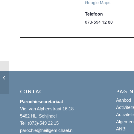
Google Maps
Telefoon
073-594 12 80
Eucharistieviering
CONTACT
PAGIN
Aanbod
Parochiesecretariaat
Activitei
Vic. van Alphenstraat 16-18
Activitei
5482 HL Schijndel
Algemene
Tel:
(073)-549 22 15
ANBI
parochie@heiligemichael.nl