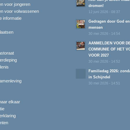
ten voor jongeren
dromen!
ten voor volwassenen
12 juni 2026 - 08:37
 informatie
Gedragen door God en
mensen
laatsen
30 mei 2026 - 14:54
AANMELDEN VOOR D
COMMUNIE OF HET V
astoraat
VOOR 2027
erdieping
30 mei 2026 - 14:52
enis
Familiedag 2026: zonda
in Schijndel
amenleving
30 mei 2026 - 14:51
aar elkaar
tie
rklaring
nten