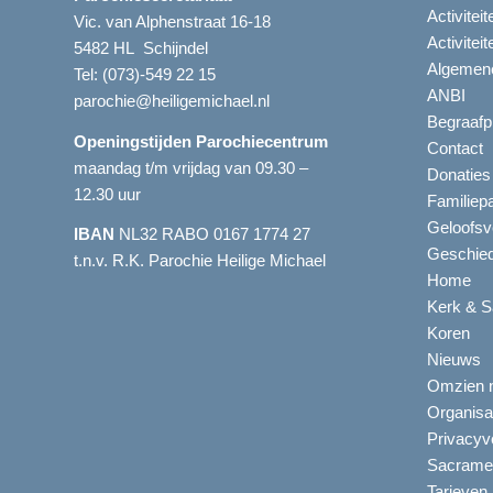
Activitei
Vic. van Alphenstraat 16-18
Activitei
5482 HL Schijndel
Algemene
Tel:
(073)-549 22 15
ANBI
parochie@heiligemichael.nl
Begraafp
Openingstijden Parochiecentrum
Contact
maandag t/m vrijdag van 09.30 –
Donaties
12.30 uur
Familiep
Geloofsv
IBAN
NL32 RABO 0167 1774 27
Geschied
t.n.v. R.K. Parochie Heilige Michael
Home
Kerk & S
Koren
Nieuws
Omzien n
Organisa
Privacyve
Sacrame
Tarieven