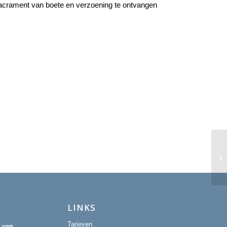
Sacrament van boete en verzoening te ontvangen
Eu
LINKS
Tarieven
r van