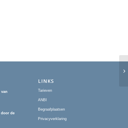
Eu
LINKS
Tarieven
r van
ANBI
Begraafplaatsen
 door de
Privacyverklaring