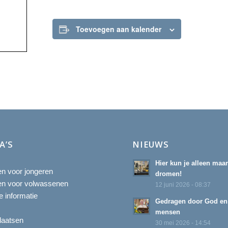
Toevoegen aan kalender
A’S
NIEUWS
Hier kun je alleen maa
ten voor jongeren
dromen!
ten voor volwassenen
12 juni 2026 - 08:37
 informatie
Gedragen door God en
mensen
laatsen
30 mei 2026 - 14:54