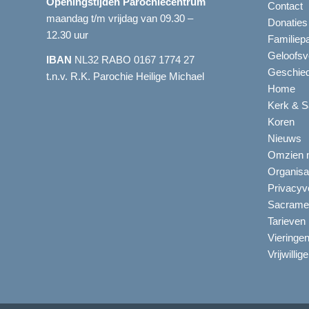
Openingstijden Parochiecentrum
Contact
maandag t/m vrijdag van 09.30 –
Donaties
12.30 uur
Familiep
Geloofsv
IBAN
NL32 RABO 0167 1774 27
Geschied
t.n.v. R.K. Parochie Heilige Michael
Home
Kerk & S
Koren
Nieuws
Omzien n
Organisa
Privacyve
Sacrame
Tarieven
Vieringe
Vrijwillig