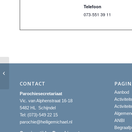
Telefoon
073-551 39 11
Eucharistieviering
CONTACT
PAGIN
Aanbod
Parochiesecretariaat
Activitei
Vic. van Alphenstraat 16-18
Activitei
5482 HL Schijndel
Algemene
Tel:
(073)-549 22 15
ANBI
parochie@heiligemichael.nl
Begraafp