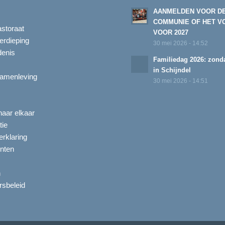
AANMELDEN VOOR D
COMMUNIE OF HET V
astoraat
VOOR 2027
erdieping
30 mei 2026 - 14:52
enis
Familiedag 2026: zonda
in Schijndel
amenleving
30 mei 2026 - 14:51
aar elkaar
tie
rklaring
nten
n
ersbeleid