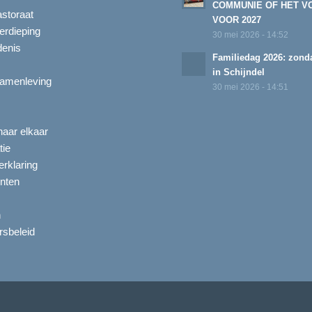
COMMUNIE OF HET V
astoraat
VOOR 2027
erdieping
30 mei 2026 - 14:52
enis
Familiedag 2026: zonda
in Schijndel
amenleving
30 mei 2026 - 14:51
aar elkaar
tie
rklaring
nten
n
ersbeleid