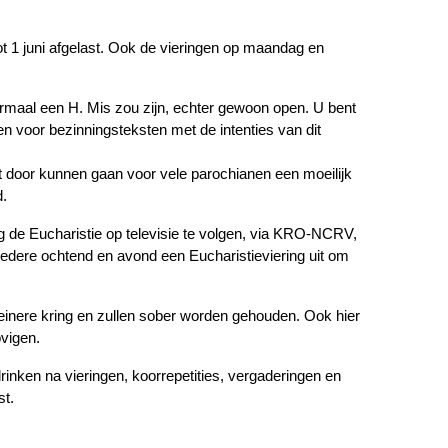
t 1 juni afgelast. Ook de vieringen op maandag en
normaal een H. Mis zou zijn, echter gewoon open. U bent
n voor bezinningsteksten met de intenties van dit
iet door kunnen gaan voor vele parochianen een moeilijk
d.
g de Eucharistie op televisie te volgen, via KRO-NCRV,
iedere ochtend en avond een Eucharistieviering uit om
einere kring en zullen sober worden gehouden. Ook hier
vigen.
inken na vieringen, koorrepetities, vergaderingen en
st.