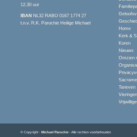
12.30 uur
Familiep
Geloofsv
IBAN
NL32 RABO 0167 1774 27
Geschied
t.n.v. R.K. Parochie Heilige Michael
Home
Kerk & S
Koren
Nieuws
Omzien n
Organisa
Privacyve
Sacrame
Tarieven
Vieringe
Vrijwillig
© Copyright -
Michael Parochie
- Alle rechten voorbehouden