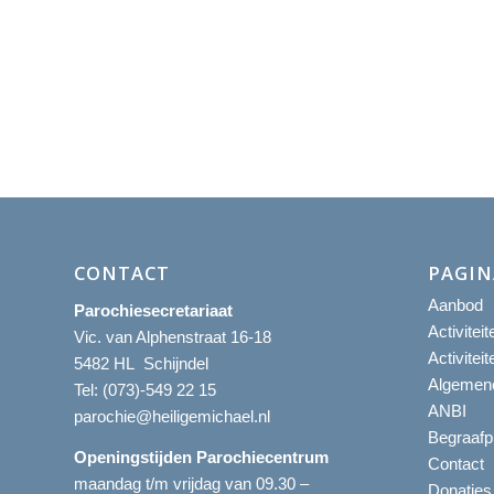
CONTACT
PAGIN
Aanbod
Parochiesecretariaat
Activitei
Vic. van Alphenstraat 16-18
Activitei
5482 HL Schijndel
Algemene
Tel:
(073)-549 22 15
ANBI
parochie@heiligemichael.nl
Begraafp
Openingstijden Parochiecentrum
Contact
maandag t/m vrijdag van 09.30 –
Donaties