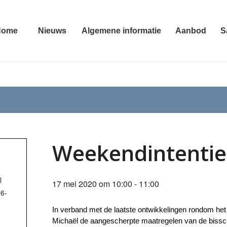
Home
Nieuws
Algemene informatie
Aanbod
S
Weekendintenties
l
17 mei 2020 om 10:00
-
11:00
16-
In verband met de laatste ontwikkelingen rondom het
Michaël de aangescherpte maatregelen van de bisscho