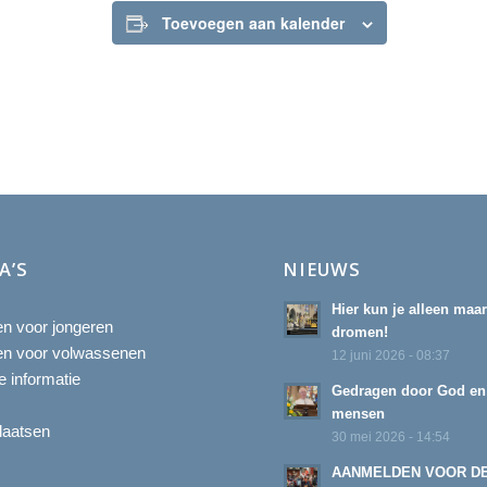
Toevoegen aan kalender
A’S
NIEUWS
Hier kun je alleen maa
ten voor jongeren
dromen!
ten voor volwassenen
12 juni 2026 - 08:37
 informatie
Gedragen door God en
mensen
laatsen
30 mei 2026 - 14:54
AANMELDEN VOOR D