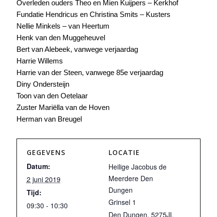
Overleden ouders Theo en Mien Kuijpers – Kerkhof
Fundatie Hendricus en Christina Smits – Kusters
Nellie Minkels – van Heertum
Henk van den Muggeheuvel
Bert van Alebeek, vanwege verjaardag
Harrie Willems
Harrie van der Steen, vanwege 85e verjaardag
Diny Ondersteijn
Toon van den Oetelaar
Zuster Mariëlla van de Hoven
Herman van Breugel
GEGEVENS
LOCATIE
Datum:
Heilige Jacobus de
Meerdere Den
2 juni 2019
Dungen
Tijd:
Grinsel 1
09:30 - 10:30
Den Dungen
,
5275JL