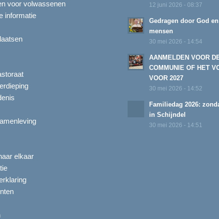
ten voor volwassenen
12 juni 2026 - 08:37
 informatie
Gedragen door God en
mensen
laatsen
30 mei 2026 - 14:54
AANMELDEN VOOR D
COMMUNIE OF HET V
astoraat
VOOR 2027
erdieping
30 mei 2026 - 14:52
enis
Familiedag 2026: zonda
in Schijndel
amenleving
30 mei 2026 - 14:51
aar elkaar
tie
rklaring
nten
n