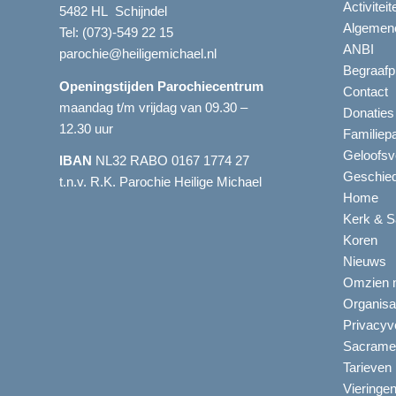
Activitei
5482 HL Schijndel
Algemene
Tel:
(073)-549 22 15
ANBI
parochie@heiligemichael.nl
Begraafp
Openingstijden Parochiecentrum
Contact
maandag t/m vrijdag van 09.30 –
Donaties
12.30 uur
Familiep
Geloofsv
IBAN
NL32 RABO 0167 1774 27
Geschied
t.n.v. R.K. Parochie Heilige Michael
Home
Kerk & S
Koren
Nieuws
Omzien n
Organisa
Privacyve
Sacrame
Tarieven
Vieringe